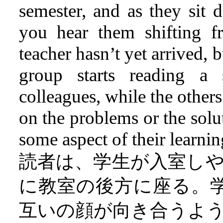
semester, and as they sit 
you hear them shifting f
teacher hasn’t yet arrived, 
group starts reading a s
colleagues, while the othe
on the problems or the sol
some aspect of their learnin
読者は、学生が入室し
に教室の後方に座る。学
互いの顔が向き合うよ