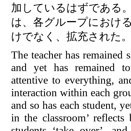
加しているはずである
は、各グループにおけ
けでなく、拡充された
The teacher has remained si
and yet has remained tot
attentive to everything, a
interaction within each gro
and so has each student, yet
in the classroom’ reflects 
students ‘take over’, and